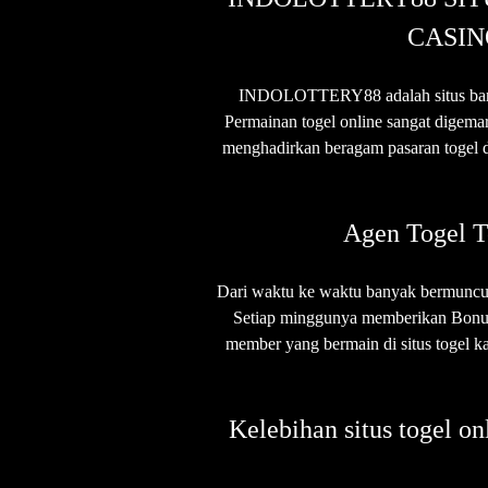
CASIN
INDOLOTTERY88 adalah situs bandar
Permainan togel online sangat digem
menghadirkan beragam pasaran togel d
Agen Togel T
Dari waktu ke waktu banyak bermuncula
Setiap minggunya memberikan Bonus
member yang bermain di situs togel
Kelebihan situs togel 