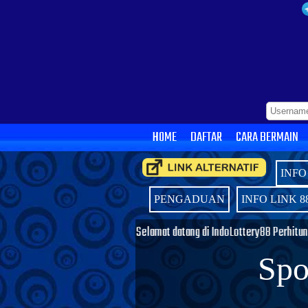
HOME
DAFTAR
CARA BERMAIN
INFO
PENGADUAN
INFO LINK 
Selamat datang di IndoLottery88 Perhitungan SG
Spo